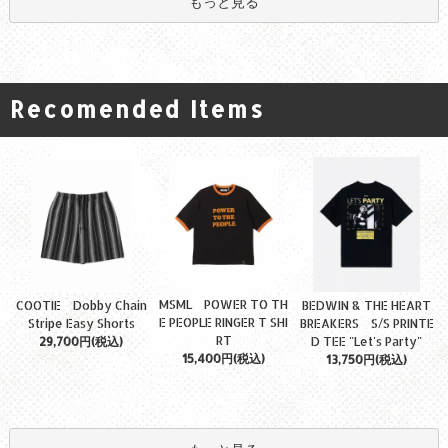
もっと見る
Recomended Items
MSML POWER TO TH
COOTIE Dobby Chain
BEDWIN & THE HEART
E PEOPLE RINGER T SHI
Stripe Easy Shorts
BREAKERS S/S PRINTE
RT
29,700円(税込)
D TEE "Let's Party"
15,400円(税込)
13,750円(税込)