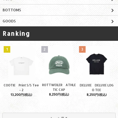
BOTTOMS
GOODS
Ranking
1
2
3
ROTTWEILER ATHLE
COOTIE Print S/S Tee
DELUXE DELUXE LOG
TIC CAP
- 2
O TEE
8,250円(税込)
13,200円(税込)
8,250円(税込)