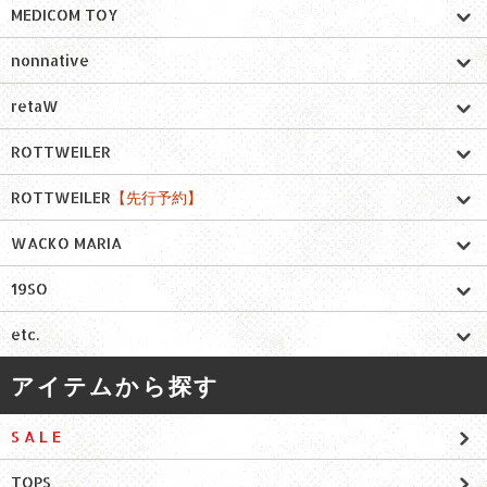
MEDICOM TOY
nonnative
retaW
ROTTWEILER
ROTTWEILER
【先行予約】
WACKO MARIA
19SO
etc.
アイテムから探す
S A L E
TOPS