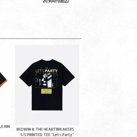
20,900円(税込)
E RIN
BEDWIN & THE HEARTBREAKERS
S/S PRINTED TEE "Let's Party"