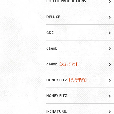
COOTIE PRODUCTIONS
DELUXE
GDC
glamb
glamb
【先行予約】
HONEY FITZ
【先行予約】
HONEY FITZ
IN2NATURE.