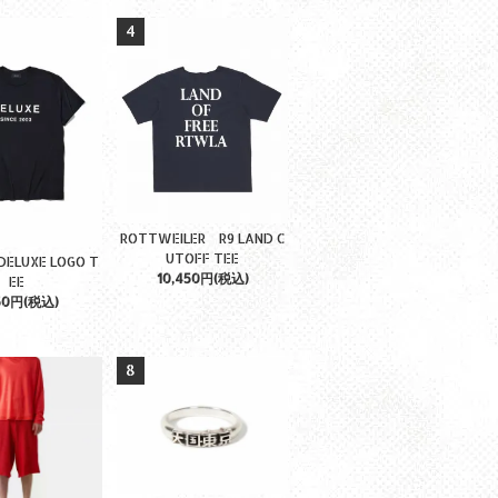
4
ROTTWEILER R9 LAND C
UTOFF TEE
ELUXE LOGO T
10,450円(税込)
EE
50円(税込)
8