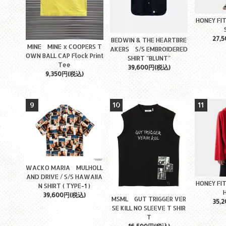
HONEY FI
27,
BEDWIN & THE HEARTBRE
MINE MINE x COOPERS T
AKERS S/S EMBROIDERED
OWN BALL CAP Flock Print
SHIRT "BLUNT"
Tee
39,600円(税込)
9,350円(税込)
9
10
11
WACKO MARIA MULHOLL
AND DRIVE / S/S HAWAIIA
HONEY FI
N SHIRT ( TYPE-1 )
39,600円(税込)
MSML GUT TRIGGER VER
35,
SE KILL NO SLEEVE T SHIR
T