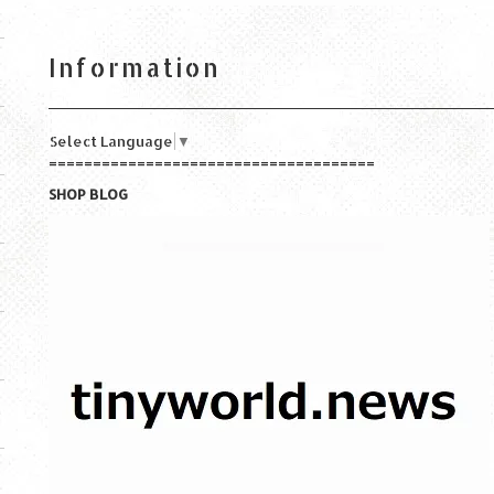
Information
Select Language
▼
=====================================
SHOP BLOG