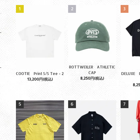
1
2
3
ROTTWEILER ATHLETIC
CAP
COOTIE Print S/S Tee - 2
DELUXE D
8,250円(税込)
13,200円(税込)
8,2
5
6
7