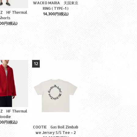
WACKO MARIA 天国東京
RING ( TYPE-1 )
TZ HF Thermal
14,300円(税込)
Shorts
500円(税込)
12
TZ HF Thermal
Hoodie
200円(税込)
COOTIE Gas Boil Zimbab
we Jersey S/S Tee - 2