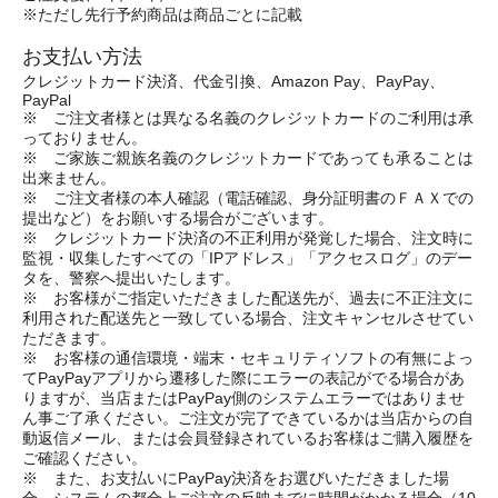
※ただし先行予約商品は商品ごとに記載
お支払い方法
クレジットカード決済、代金引換、Amazon Pay、PayPay、
PayPal
※ ご注文者様とは異なる名義のクレジットカードのご利用は承
っておりません。
※ ご家族ご親族名義のクレジットカードであっても承ることは
出来ません。
※ ご注文者様の本人確認（電話確認、身分証明書のＦＡＸでの
提出など）をお願いする場合がございます。
※ クレジットカード決済の不正利用が発覚した場合、注文時に
監視・収集したすべての「IPアドレス」「アクセスログ」のデー
タを、警察へ提出いたします。
※ お客様がご指定いただきました配送先が、過去に不正注文に
利用された配送先と一致している場合、注文キャンセルさせてい
ただきます。
※ お客様の通信環境・端末・セキュリティソフトの有無によっ
てPayPayアプリから遷移した際にエラーの表記がでる場合があ
りますが、当店またはPayPay側のシステムエラーではありませ
ん事ご了承ください。ご注文が完了できているかは当店からの自
動返信メール、または会員登録されているお客様はご購入履歴を
ご確認ください。
※ また、お支払いにPayPay決済をお選びいただきました場