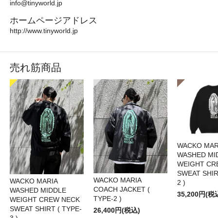
info@tinyworld.jp
ホームページアドレス
http://www.tinyworld.jp
売れ筋商品
WACKO MA
WASHED MI
WEIGHT CR
SWEAT SHIR
WACKO MARIA
WACKO MARIA
2 )
COACH JACKET (
WASHED MIDDLE
35,200円(税
TYPE-2 )
WEIGHT CREW NECK
SWEAT SHIRT ( TYPE-
26,400円(税込)