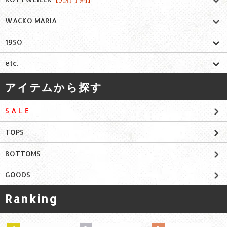
WACKO MARIA
19SO
etc.
アイテムから探す
S A L E
TOPS
BOTTOMS
GOODS
Ranking