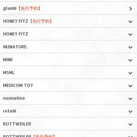
glamb
【先行予約】
HONEY FITZ
【先行予約】
HONEY FITZ
IN2NATURE.
MINE
MSML
MEDICOM TOY
nonnative
retaW
ROTTWEILER
ROTTWEILER
【先行予約】