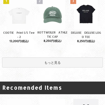
1
2
3
ROTTWEILER ATHLE
COOTIE Print S/S Tee
DELUXE DELUXE LOG
TIC CAP
- 2
O TEE
8,250円(税込)
13,200円(税込)
8,250円(税込)
もっと見る
Recomended Items