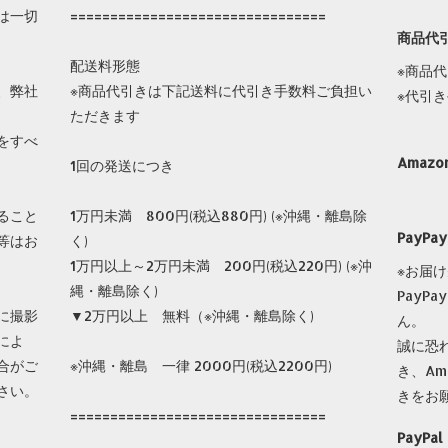
は一切
================================
商品代
配送料形態
※商品
、弊社
※商品代引きは下記送料に代引き手数料ご負担い
※代引
ただきます
をすべ
Amazo
1回の発送につき
ること
1万円未満 800円(税込880円) (※沖縄・離島除
PayPay
等はお
く)
1万円以上～2万円未満 200円(税込220円) (※沖
※お届
縄・離島除く)
PayP
に撮影
▼2万円以上 無料（※沖縄・離島除く)
ん。
によ
誠に恐
合がご
※沖縄・離島 一律 2000円(税込2200円)
き、Am
さい。
きをお
================================
PayPal