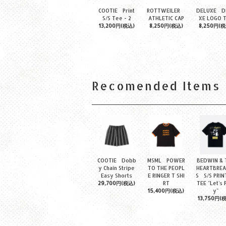
COOTIE Print
ROTTWEILER
DELUXE D
S/S Tee - 2
ATHLETIC CAP
XE LOGO 
13,200円(税込)
8,250円(税込)
8,250円(税
Recomended Items
COOTIE Dobb
MSML POWER
BEDWIN & 
y Chain Stripe
TO THE PEOPL
HEARTBREA
Easy Shorts
E RINGER T SHI
S S/S PRIN
29,700円(税込)
RT
TEE "Let's 
15,400円(税込)
y"
13,750円(