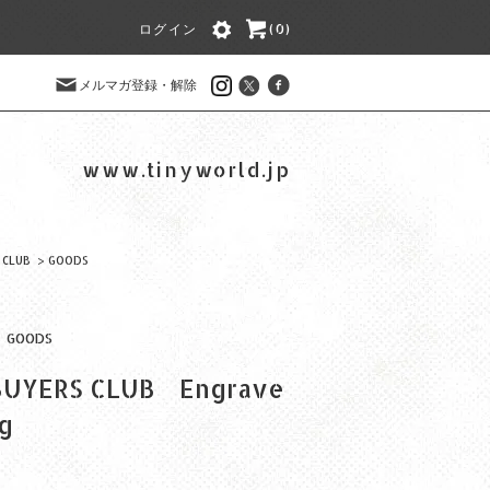
ログイン
(0)
メルマガ登録・解除
www.tinyworld.jp
 CLUB
>
GOODS
GOODS
BUYERS CLUB Engrave
g