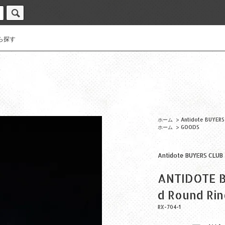
ら探す
ホーム
>
Antidote BUYERS
ホーム
>
GOODS
Antidote BUYERS CLUB
ANTIDOTE 
d Round Rin
RX-704-1