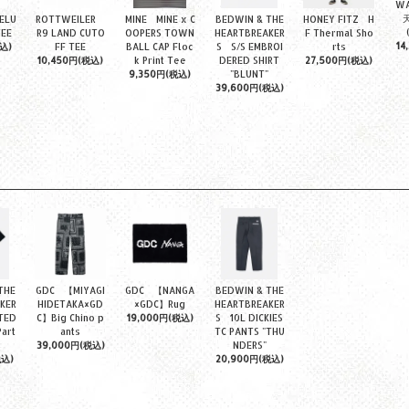
WA
天国
ELU
ROTTWEILER
MINE MINE x C
BEDWIN & THE
HONEY FITZ H
TEE
R9 LAND CUTO
OOPERS TOWN
HEARTBREAKER
F Thermal Sho
14
込)
FF TEE
BALL CAP Floc
S S/S EMBROI
rts
10,450円(税込)
k Print Tee
DERED SHIRT
27,500円(税込)
9,350円(税込)
"BLUNT"
39,600円(税込)
THE
GDC 【MIYAGI
GDC 【NANGA
BEDWIN & THE
KER
HIDETAKA×GD
×GDC】Rug
HEARTBREAKER
TED
C】Big Chino p
19,000円(税込)
S 10L DICKIES
Part
ants
TC PANTS "THU
39,000円(税込)
NDERS"
税込)
20,900円(税込)