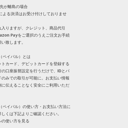
け先が離島の場合
alによる決済はお受け付けしておりませ
れ入りますが、クレジット、商品代引
azon Payをご選択のうえご注文お手続
願い致します。
al（ペイパル）とは
ットカード、デビットカードを登録する
行の口座振替設定を行うだけで、IDとパ
ドのみでの取引が可能に。お支払い情報
側に伝えることなく安全にご利用いただ
。
al（ペイパル）の使い方・お支払い方法に
詳しくは下記よりご確認ください。
ルの使い方を見る