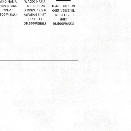
CKO MARIA
WACKO MARIA
東京 RING
MULHOLLAN
MSML GUT TRI
( TYPE-1 )
D DRIVE / S/S H
GGER VERSE KIL
,300円(税込)
AWAIIAN SHIRT
L NO SLEEVE T
( TYPE-1 )
SHIRT
39,600円(税込)
16,500円(税込)