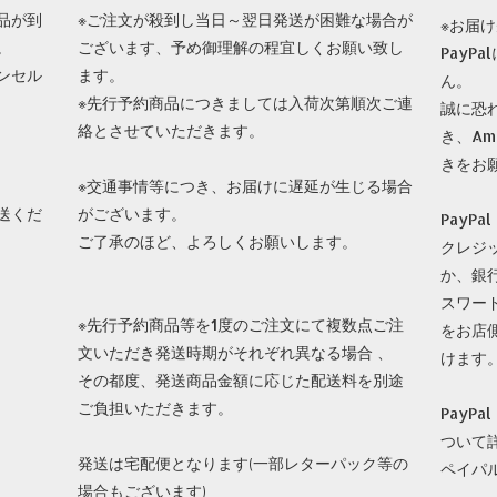
品が到
※ご注文が殺到し当日～翌日発送が困難な場合が
※お届
。
ございます、予め御理解の程宜しくお願い致し
PayP
ンセル
ます。
ん。
※先行予約商品につきましては入荷次第順次ご連
誠に恐
絡とさせていただきます。
き、Am
きをお
※交通事情等につき、お届けに遅延が生じる場合
送くだ
がございます。
PayP
ご了承のほど、よろしくお願いします。
クレジ
か、銀
スワー
※先行予約商品等を1度のご注文にて複数点ご注
をお店
文いただき発送時期がそれぞれ異なる場合 、
けます
その都度、発送商品金額に応じた配送料を別途
ご負担いただきます。
PayP
ついて
発送は宅配便となります(一部レターパック等の
ペイパ
場合もございます)