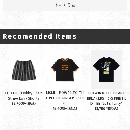
もっと見る
Recomended Items
MSML POWER TO TH
COOTIE Dobby Chain
BEDWIN & THE HEART
E PEOPLE RINGER T SHI
Stripe Easy Shorts
BREAKERS S/S PRINTE
RT
29,700円(税込)
D TEE "Let's Party"
15,400円(税込)
13,750円(税込)