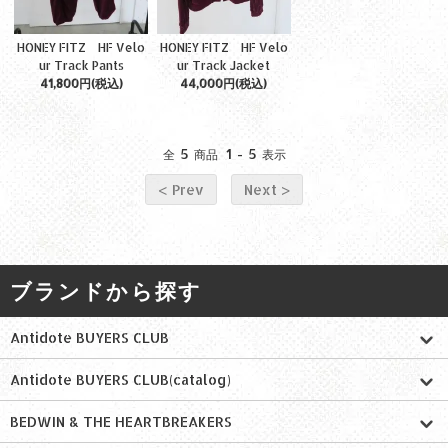
HONEY FITZ HF Velo
HONEY FITZ HF Velo
ur Track Pants
ur Track Jacket
41,800円(税込)
44,000円(税込)
5
1
5
全
商品
-
表示
< Prev
Next >
ブランドから探す
Antidote BUYERS CLUB
Antidote BUYERS CLUB(catalog)
BEDWIN & THE HEARTBREAKERS