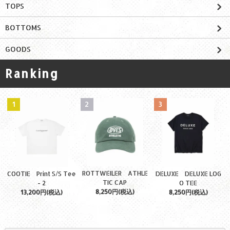
TOPS
BOTTOMS
GOODS
Ranking
1
2
3
ROTTWEILER ATHLE
COOTIE Print S/S Tee
DELUXE DELUXE LOG
TIC CAP
- 2
O TEE
8,250円(税込)
13,200円(税込)
8,250円(税込)