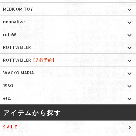
MEDICOM TOY
nonnative
retaW
ROTTWEILER
ROTTWEILER
【先行予約】
WACKO MARIA
19SO
etc.
アイテムから探す
S A L E