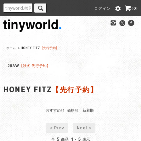
ログイン
(0)
ホーム
>
HONEY FITZ
【先行予約】
26AW
【秋冬 先行予約】
HONEY FITZ
【先行予約】
おすすめ順
価格順
新着順
< Prev
Next >
5
1
5
全
商品
-
表示