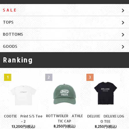
S A L E
TOPS
BOTTOMS
GOODS
Ranking
1
2
3
ROTTWEILER ATHLE
COOTIE Print S/S Tee
DELUXE DELUXE LOG
TIC CAP
- 2
O TEE
8,250円(税込)
13,200円(税込)
8,250円(税込)