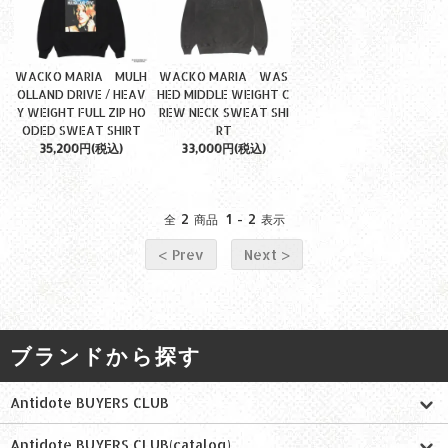
WACKO MARIA MULH
WACKO MARIA WAS
OLLAND DRIVE / HEAV
HED MIDDLE WEIGHT C
Y WEIGHT FULL ZIP HO
REW NECK SWEAT SHI
ODED SWEAT SHIRT
RT
35,200円(税込)
33,000円(税込)
2
1
2
全
商品
-
表示
< Prev
Next >
ブランドから探す
Antidote BUYERS CLUB
Antidote BUYERS CLUB(catalog)