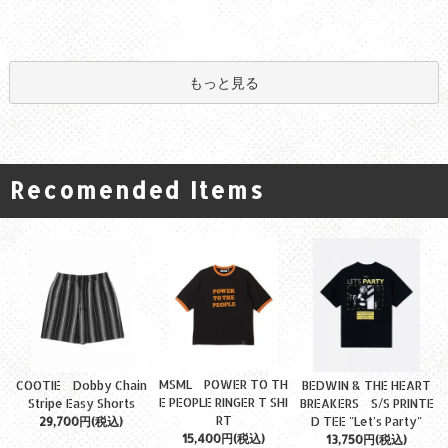
もっと見る
Recomended Items
MSML POWER TO TH
COOTIE Dobby Chain
BEDWIN & THE HEART
E PEOPLE RINGER T SHI
Stripe Easy Shorts
BREAKERS S/S PRINTE
RT
29,700円(税込)
D TEE "Let's Party"
15,400円(税込)
13,750円(税込)